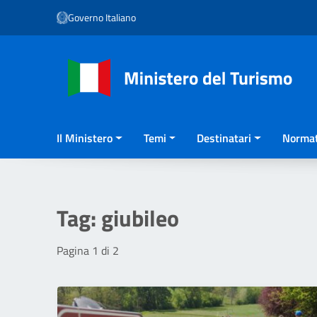
Vai ai contenuti
Governo Italiano
Vai al menu di navigazione
Vai al footer
Il Ministero
Temi
Destinatari
Normat
Tag:
giubileo
Pagina 1 di 2