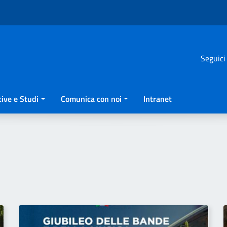
Seguici
ive e Studi
Comunica con noi
Intranet