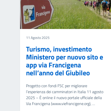
11 Agosto 2025
Turismo, investimento
Ministero per nuovo sito e
app via Francigena
nell’anno del Giubileo
Progetto con fondi FSC per migliorare
l’esperienza dei camminatori in Italia 11 agosto
2025 – È online il nuovo portale ufficiale della
Via Francigena (www.viefrancigene.org), …