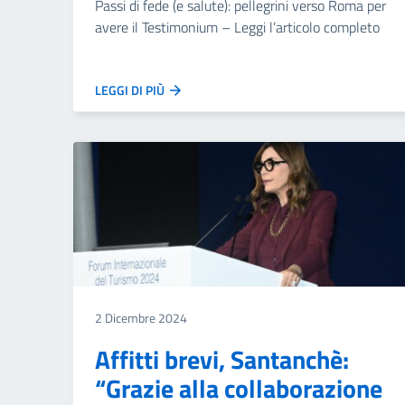
Passi di fede (e salute): pellegrini verso Roma per
avere il Testimonium – Leggi l’articolo completo
LEGGI DI PIÙ
2 Dicembre 2024
Affitti brevi, Santanchè:
“Grazie alla collaborazione