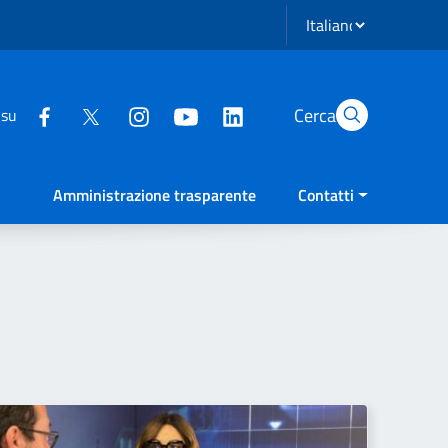
Seleziona lingua
Cerca
 su
Amministrazione trasparente
Contatti