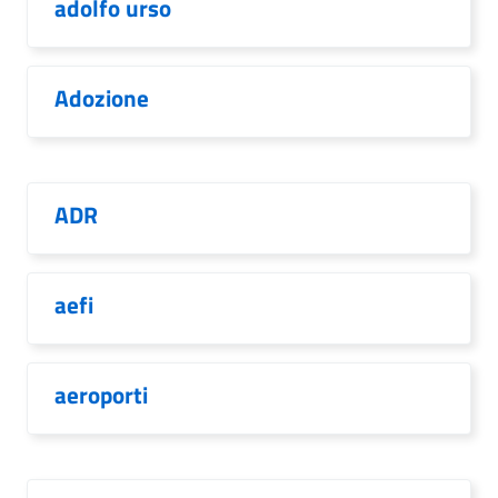
adolfo urso
Adozione
ADR
aefi
aeroporti