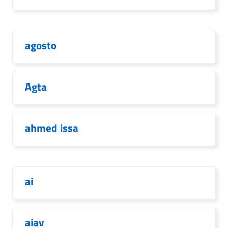
agosto
Agta
ahmed issa
ai
aiav