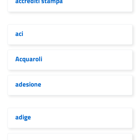
accrediti stampa
aci
Acquaroli
adesione
adige