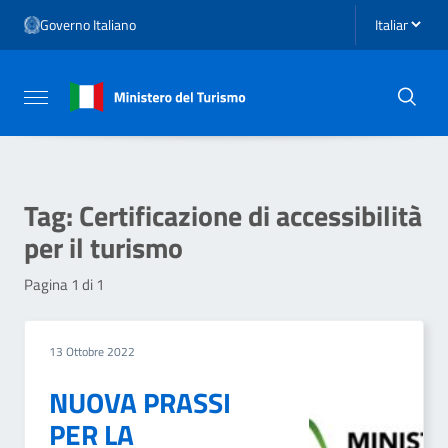
Vai ai contenuti
Seleziona li
Governo Italiano
Vai al menu di navigazione
Vai al footer
Attiva / disattiva la navigazione
Tag:
Certificazione di accessibilità
per il turismo
Pagina 1 di 1
13 Ottobre 2022
NUOVA PRASSI
PER LA