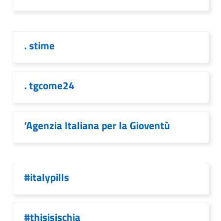
. stime
. tgcome24
’Agenzia Italiana per la Gioventù
#italypills
#thisisischia