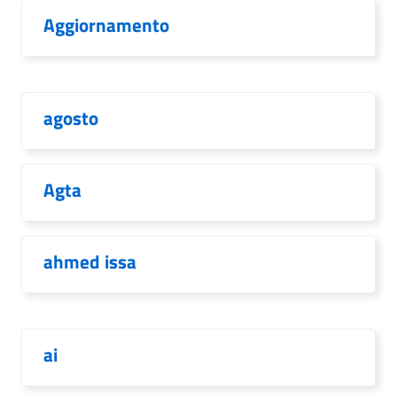
Aggiornamento
agosto
Agta
ahmed issa
ai