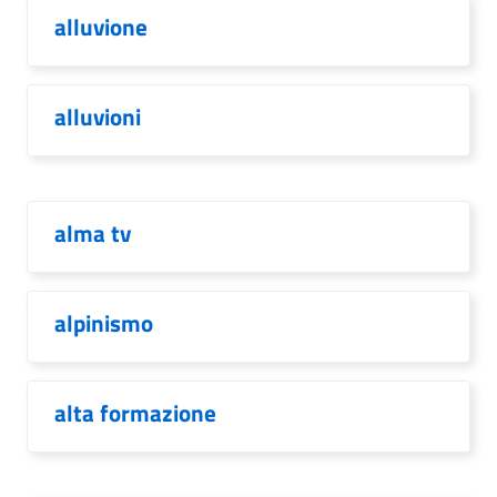
alluvione
alluvioni
alma tv
alpinismo
alta formazione