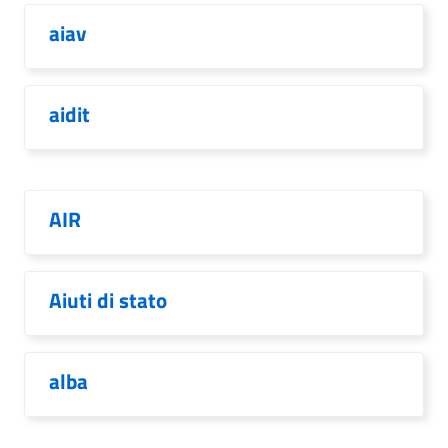
aiav
aidit
AIR
Aiuti di stato
alba