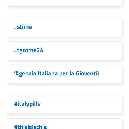
. stime
. tgcome24
’Agenzia Italiana per la Gioventù
#italypills
#thisisischia