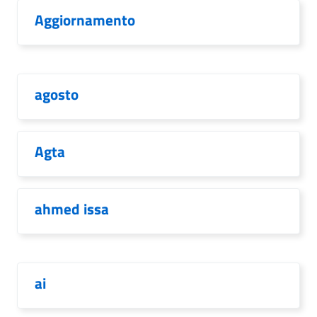
Aggiornamento
agosto
Agta
ahmed issa
ai