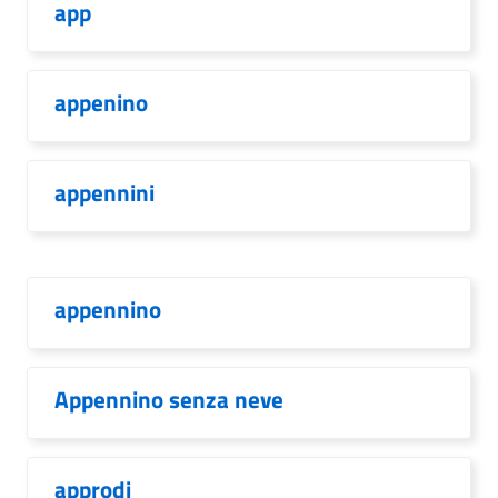
app
appenino
appennini
appennino
Appennino senza neve
approdi