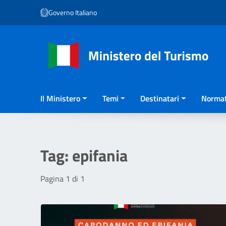
Vai ai contenuti
Governo Italiano
Vai al menu di navigazione
Vai al footer
Il Ministero
Temi
Destinatari
Normat
Tag:
epifania
Pagina 1 di 1