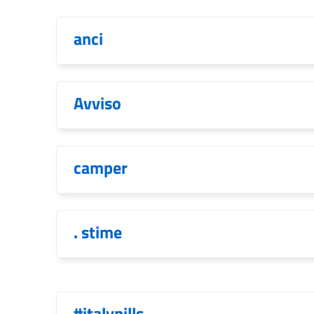
anci
Avviso
camper
. stime
#italypills