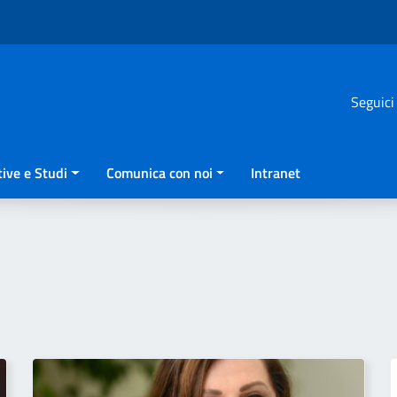
Seguici
ive e Studi
Comunica con noi
Intranet