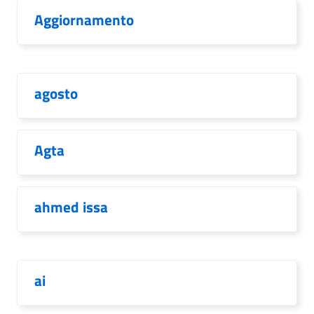
Aggiornamento
agosto
Agta
ahmed issa
ai