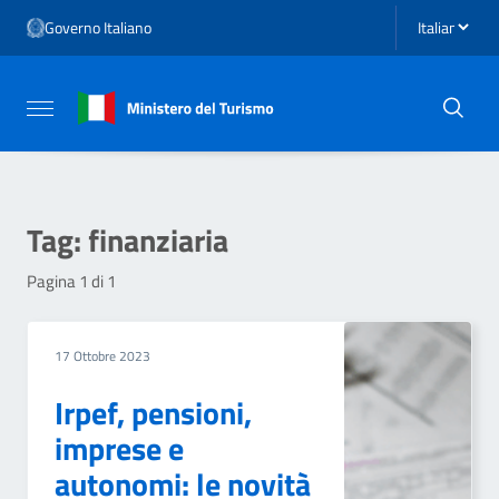
Vai ai contenuti
Seleziona li
Governo Italiano
Vai al menu di navigazione
Vai al footer
Attiva / disattiva la navigazione
Tag:
finanziaria
Pagina 1 di 1
17 Ottobre 2023
Irpef, pensioni,
imprese e
autonomi: le novità