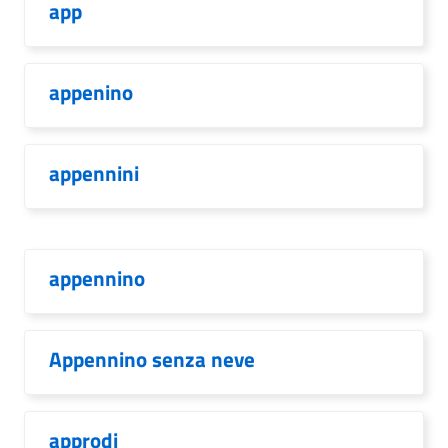
app
appenino
appennini
appennino
Appennino senza neve
approdi