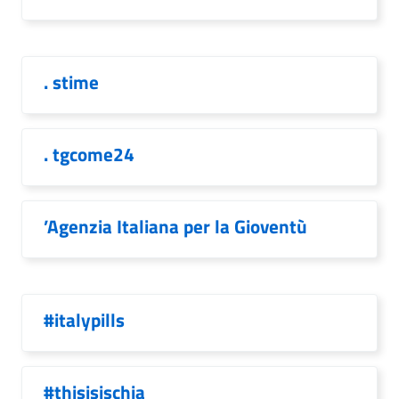
. stime
. tgcome24
’Agenzia Italiana per la Gioventù
#italypills
#thisisischia