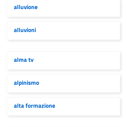
alluvione
alluvioni
alma tv
alpinismo
alta formazione