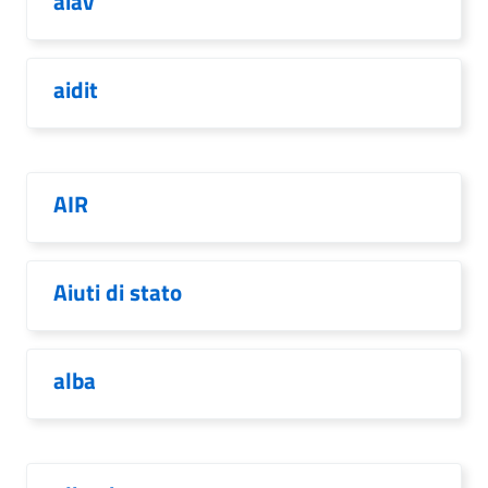
aiav
aidit
AIR
Aiuti di stato
alba