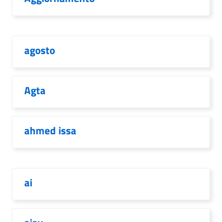
agosto
Agta
ahmed issa
ai