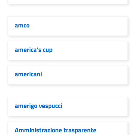
amco
america's cup
americani
amerigo vespucci
Amministrazione trasparente