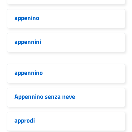
appenino
appennini
appennino
Appennino senza neve
approdi