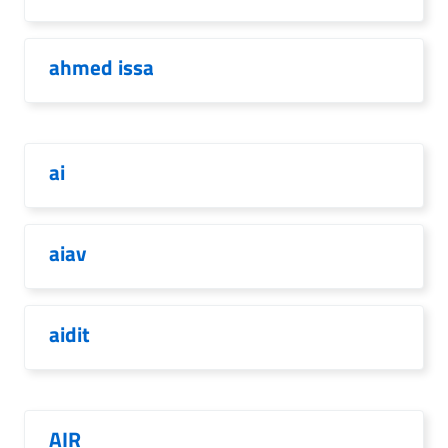
ahmed issa
ai
aiav
aidit
AIR