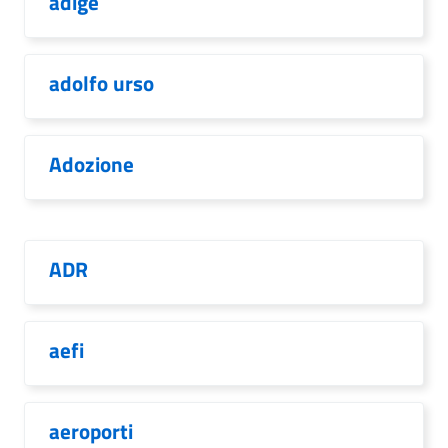
adige
adolfo urso
Adozione
ADR
aefi
aeroporti