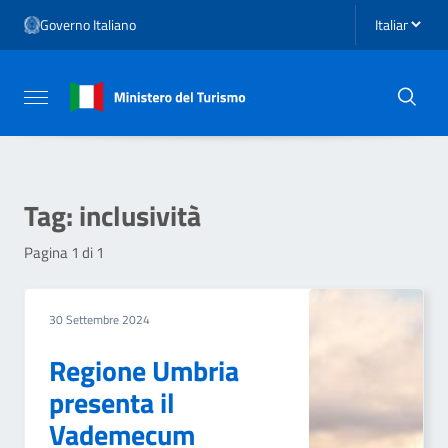
Vai ai contenuti
Seleziona li
Governo Italiano
Vai al menu di navigazione
Vai al footer
Attiva / disattiva la navigazione
Tag:
inclusività
Pagina 1 di 1
30 Settembre 2024
Regione Umbria
presenta il
Vademecum