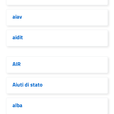
aiav
aidit
AIR
Aiuti di stato
alba