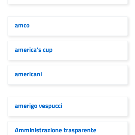
amco
america's cup
americani
amerigo vespucci
Amministrazione trasparente