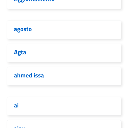
agosto
Agta
ahmed issa
ai