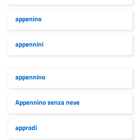
appenino
appennini
appennino
Appennino senza neve
approdi