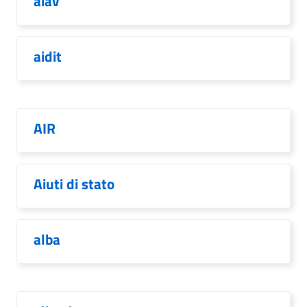
aiav
aidit
AIR
Aiuti di stato
alba