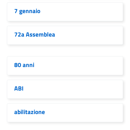
7 gennaio
72a Assemblea
80 anni
ABI
abilitazione