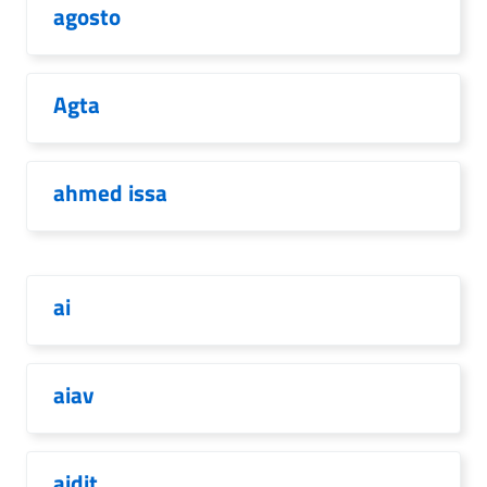
agosto
Agta
ahmed issa
ai
aiav
aidit