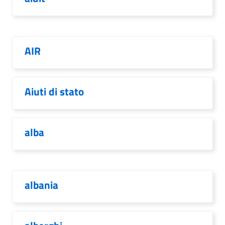
AIR
Aiuti di stato
alba
albania