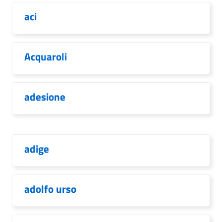
aci
Acquaroli
adesione
adige
adolfo urso