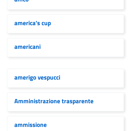
america's cup
americani
amerigo vespucci
Amministrazione trasparente
ammissione