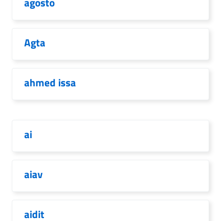
agosto
Agta
ahmed issa
ai
aiav
aidit