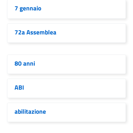
7 gennaio
72a Assemblea
80 anni
ABI
abilitazione