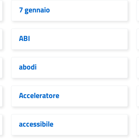
7 gennaio
ABI
abodi
Acceleratore
accessibile