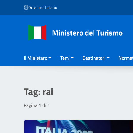
Vai ai contenuti
Governo Italiano
Vai al menu di navigazione
Vai al footer
Il Ministero
Temi
Destinatari
Normat
Tag:
rai
Pagina 1 di 1