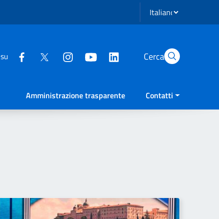
Seleziona lingua
Cerca
 su
Amministrazione trasparente
Contatti