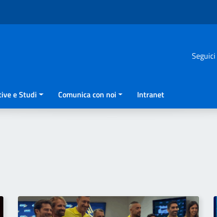
Seguici
ive e Studi
Comunica con noi
Intranet