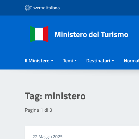
Vai ai contenuti
Governo Italiano
Vai al menu di navigazione
Vai al footer
Il Ministero
Temi
Destinatari
Normat
Tag:
ministero
Pagina 1 di 3
22 Maggio 2025