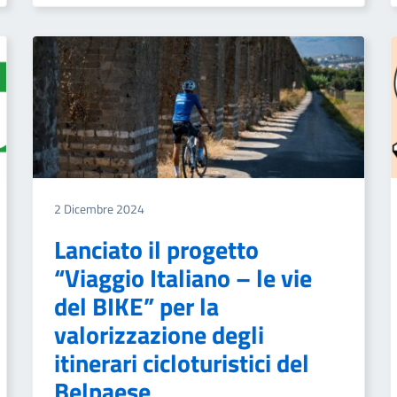
2 Dicembre 2024
Lanciato il progetto
“Viaggio Italiano – le vie
del BIKE” per la
valorizzazione degli
itinerari cicloturistici del
Belpaese