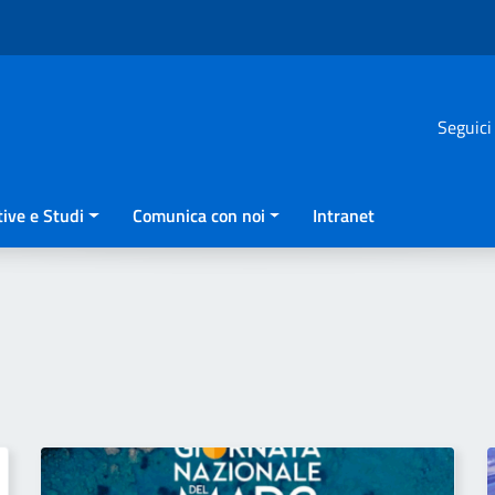
Seguici
ive e Studi
Comunica con noi
Intranet