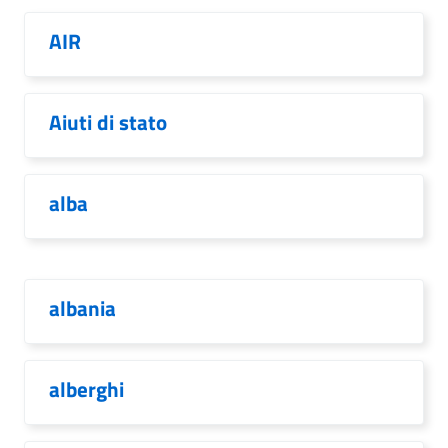
AIR
Aiuti di stato
alba
albania
alberghi