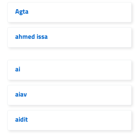
Agta
ahmed issa
ai
aiav
aidit