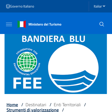
Vai ai contenuti
Seleziona li
Governo Italiano
Vai al menu di navigazione
Vai al footer
Attiva / disattiva la navigazione
Home
/
Destinatari
/
Enti Territoriali
/
Strumenti di valorizzazione
/