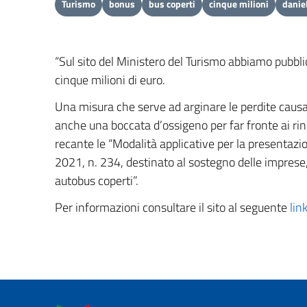
Turismo
bonus
bus coperti
cinque milioni
danie
“Sul sito del Ministero del Turismo abbiamo pubblicat
cinque milioni di euro.
Una misura che serve ad arginare le perdite cau
anche una boccata d’ossigeno per far fronte ai rin
recante le “Modalità applicative per la presentazi
2021, n. 234, destinato al sostegno delle imprese, 
autobus coperti”.
Per informazioni consultare il sito al seguente
lin