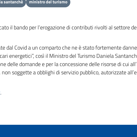
la santanchè
ministro del turismo
o il bando per l’erogazione di contributi rivolti al settore dei
sate dal Covid a un comparto che ne è stato fortemente dan
cari energetici”, così il Ministro del Turismo Daniela Santanc
one delle domande e per la concessione delle risorse di cui a
non soggette a obblighi di servizio pubblico, autorizzate all’e
k
.