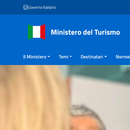
Vai ai contenuti
Governo Italiano
Vai al menu di navigazione
Vai al footer
Il Ministero
Temi
Destinatari
Normat