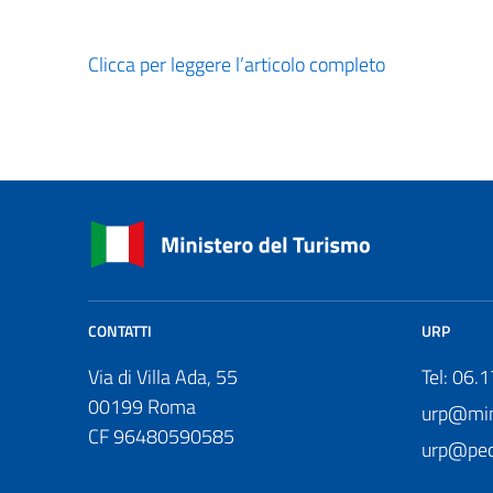
Clicca per leggere l’articolo completo
CONTATTI
URP
Via di Villa Ada, 55
Tel: 06.
00199 Roma
urp@mini
CF 96480590585
urp@pec.