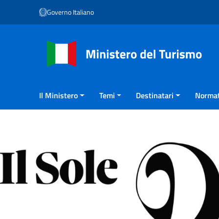
Vai ai contenuti
Governo Italiano
Vai al menu di navigazione
Vai al footer
Il Ministero
Temi
Destinatari
Normat