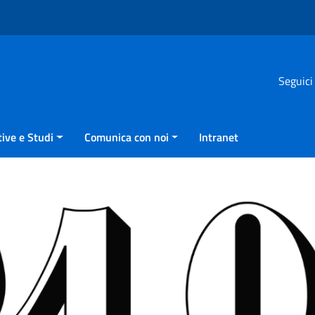
Seguici
ive e Studi
Comunica con noi
Intranet