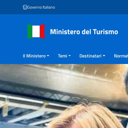
Vai ai contenuti
Governo Italiano
Vai al menu di navigazione
Vai al footer
Il Ministero
Temi
Destinatari
Normat