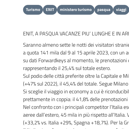
Turismo
ENIT
ministero turismo
pasqua
viaggi
ENIT, A PASQUA VACANZE PIU’ LUNGHE E IN AR
Saranno almeno sette le notti dei visitatori strani
a quota 141 mila dal 9 al 15 aprile 2023, con un 
su dati Forwardkeys al momento, le prenotazioni d
rappresentando il 25,4% sul totale estero.
Sul podio delle città preferite oltre la Capitale e 
(+47% sul 2022), il 45,4% del totale. Segue Milano 
Si sceglie il viaggio in economy a cui è riconducib
prettamente in coppia: il 41,8% delle prenotazioni 
Nel confronto con i principali competitor l’Italia 
aeree dall’estero, 45 mila in più rispetto all’Ital
(+33,2% vs. Italia +29%, Spagna +18,7%). Per la Gre