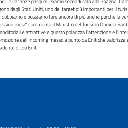
e per le vacanze pasquali, siamo secondi solo alla Spagna. L’a
ono dagli Stati Uniti, uno dei target più importanti per il turi
obbiamo e possiamo fare ancora di più anche perché la vera
prossimi mesi.” commenta il Ministro del Turismo Daniela San
nditoriali e attrattive e questo polarizza l’attenzione e l’int
omozione dell’incoming messo a punto da Enit che valorizza e f
idente e ceo Enit.