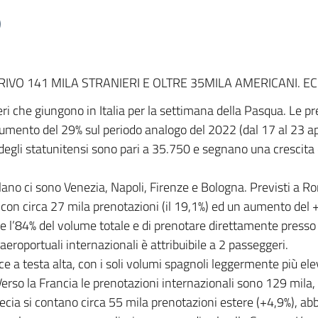
RIVO 141 MILA STRANIERI E OLTRE 35MILA AMERICANI. E
eri che giungono in Italia per la settimana della Pasqua. Le pr
aumento del 29% sul periodo analogo del 2022 (dal 17 al 23 a
egli statunitensi sono pari a 35.750 e segnano una crescita d
Milano ci sono Venezia, Napoli, Firenze e Bologna. Previsti a R
con circa 27 mila prenotazioni (il 19,1%) ed un aumento del +72,
ile l’84% del volume totale e di prenotare direttamente presso
aeroportuali internazionali è attribuibile a 2 passeggeri.
esce a testa alta, con i soli volumi spagnoli leggermente più el
ia. Verso la Francia le prenotazioni internazionali sono 129 m
cia si contano circa 55 mila prenotazioni estere (+4,9%), abba