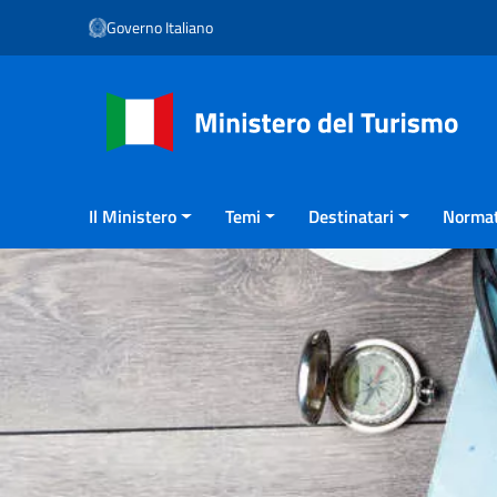
Vai ai contenuti
Governo Italiano
Vai al menu di navigazione
Vai al footer
Il Ministero
Temi
Destinatari
Normat