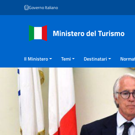
Vai ai contenuti
Governo Italiano
Vai al menu di navigazione
Vai al footer
Il Ministero
Temi
Destinatari
Normat