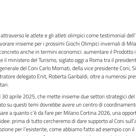
 attraverso le atlete e gli atleti olimpici come testimonial de
avorare insieme per i prossimi Giochi Olimpici invernali di Mi
 concreto anche in termini economici: aumentare il Prodotto i
i e il ministero del Turismo, siglato oggi a Roma tra il preside
enerale del Coni Carlo Mornati, della vice presidente Coni, Silv
atore delegato Enit, Roberta Garibaldi, oltre a numerosi pres
tari.
al 30 aprile 2025, che mette insieme due settori strategici de
 su questi temi dovrebbe avere un centro di coordinamento.
sare a quanto c’è da fare per Milano Cortina 2026, una oppor
e idee: prima di tutto cercheremo di dare supporto al Coni sull’
ione per l’esistente, come abbiamo fatto ad esempio con il Giro