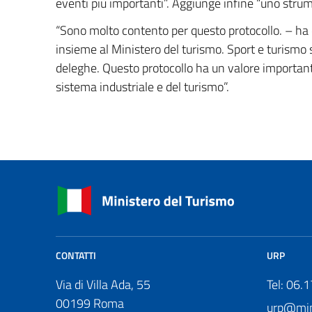
eventi più importanti”. Aggiunge infine “uno strume
“Sono molto contento per questo protocollo. – ha 
insieme al Ministero del turismo. Sport e turism
deleghe. Questo protocollo ha un valore importante p
sistema industriale e del turismo”.
CONTATTI
URP
Via di Villa Ada, 55
Tel: 06.
00199 Roma
urp@mini