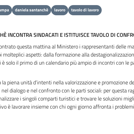
tampa
daniela santanchè
lavoro
tavolo di lavoro
HÈ INCONTRA SINDACATI E ISTITUISCE TAVOLO DI CON
ntrato questa mattina al Ministero i rappresentanti delle magg
oi molteplici aspetti: dalla formazione alla destagionalizzazio
 è solo il primo di un calendario più ampio di incontri con le p
to la piena unità d’intenti nella valorizzazione e promozion
 nel dialogo e nel confronto con le parti sociali: per questa
lizzare i singoli comparti turistici e trovare le soluzioni migl
vo è lavorare insieme con chi ogni giorno affronta i problemi c