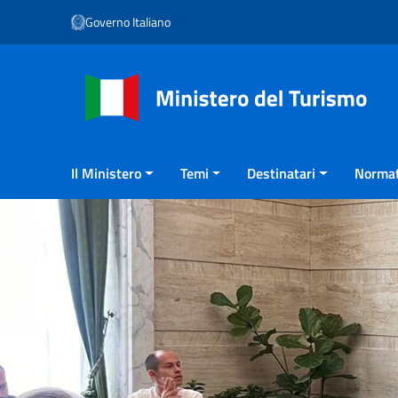
Vai ai contenuti
Governo Italiano
Vai al menu di navigazione
Vai al footer
Il Ministero
Temi
Destinatari
Normat