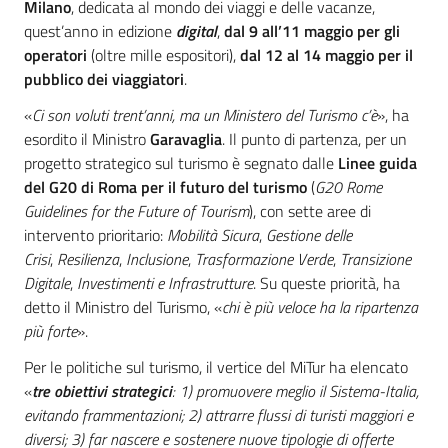
Milano
, dedicata al mondo dei viaggi e delle vacanze,
quest’anno in edizione
digital
,
dal 9 all’11 maggio per gli
operatori
(oltre mille espositori),
dal 12 al 14 maggio per il
pubblico dei viaggiatori
.
«
Ci son voluti trent’anni, ma un Ministero del Turismo c’è
», ha
esordito il Ministro
Garavaglia
. Il punto di partenza, per un
progetto strategico sul turismo è segnato dalle
Linee guida
del G20 di Roma per il futuro del turismo
(
G20 Rome
Guidelines for the Future of Tourism
), con sette aree di
intervento prioritario:
Mobilità Sicura
,
Gestione delle
Crisi
,
Resilienza
,
Inclusione
,
Trasformazione Verde
,
Transizione
Digitale
,
Investimenti e Infrastrutture
. Su queste priorità, ha
detto il Ministro del Turismo, «
chi è più veloce ha la ripartenza
più forte
».
Per le politiche sul turismo, il vertice del MiTur ha elencato
«
tre obiettivi strategici
: 1) promuovere meglio il Sistema-Italia,
evitando frammentazioni; 2) attrarre flussi di turisti maggiori e
diversi; 3) far nascere e sostenere nuove tipologie di offerte