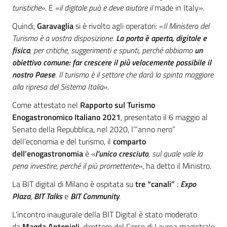
turistiche
». E «
il digitale può e deve aiutare il
made in Italy».
Quindi,
Garavaglia
si è rivolto agli operatori: «
Il Ministero del
Turismo è a vostra disposizione.
La porta è aperta, digitale e
fisica
, per critiche, suggerimenti e spunti, perché abbiamo
un
obiettivo comune: far crescere il più velocemente possibile il
nostro Paese
. Il turismo è il settore che darà la spinta maggiore
alla ripresa del Sistema Italia
».
Come attestato nel
Rapporto sul Turismo
Enogastronomico Italiano 2021
, presentato il 6 maggio al
Senato della Repubblica, nel 2020, l’“anno nero”
dell’economia e del turismo, il
comparto
dell’enogastronomia
è «
l’unico cresciuto
, sul quale vale la
pena investire, perché il più promettente
», ha detto il Ministro.
La BIT digital di Milano è ospitata su
tre “canali”
:
Expo
Plaza
,
BIT Talks
e
BIT Community
.
L’incontro inaugurale della BIT Digital è stato moderato
da
Magda Antonioli
, direttore del Corso di Laurea magistrale