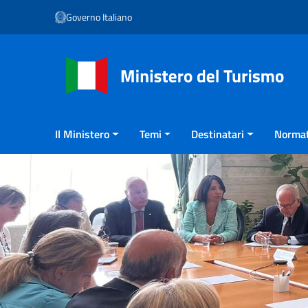
Vai ai contenuti
Governo Italiano
Vai al menu di navigazione
Vai al footer
Il Ministero
Temi
Destinatari
Normat