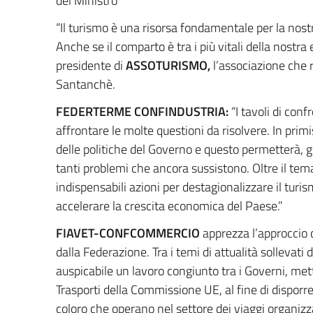
del Ministro”
“Il turismo è una risorsa fondamentale per la nostr
Anche se il comparto è tra i più vitali della nostra 
presidente di
ASSOTURISMO,
l’associazione che r
Santanchè.
FEDERTERME CONFINDUSTRIA:
“I tavoli di con
affrontare le molte questioni da risolvere. In primis
delle politiche del Governo e questo permetterà, g
tanti problemi che ancora sussistono. Oltre il tema
indispensabili azioni per destagionalizzare il turism
accelerare la crescita economica del Paese.”
FIAVET-CONFCOMMERCIO
apprezza l’approccio 
dalla Federazione. Tra i temi di attualità solleva
auspicabile un lavoro congiunto tra i Governi, met
Trasporti della Commissione UE, al fine di disporre 
coloro che operano nel settore dei viaggi organizza