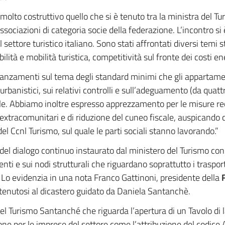
 molto costruttivo quello che si è tenuto tra la ministra del 
ociazioni di categoria socie della federazione. L’incontro si 
l settore turistico italiano. Sono stati affrontati diversi temi 
ilità e mobilità turistica, competitività sul fronte dei costi ene
avanzamenti sul tema degli standard minimi che gli appartame
urbanistici, sui relativi controlli e sull’adeguamento (da quatt
iale. Abbiamo inoltre espresso apprezzamento per le misure r
ori extracomunitari e di riduzione del cuneo fiscale, auspican
del Ccnl Turismo, sul quale le parti sociali stanno lavorando.”
l dialogo continuo instaurato dal ministero del Turismo con l
i e sui nodi strutturali che riguardano soprattutto i traspor
 Lo evidenzia in una nota Franco Gattinoni, presidente della
 tenutosi al dicastero guidato da Daniela Santanchè.
 del Turismo Santanché che riguarda l’apertura di un Tavolo di
one per le imprese del settore come l’attribuzione del codice 