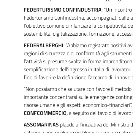
FEDERTURISMO CONFINDUSTRIA
: “Un incontro
Federturismo Confindustria, accompagnati dalle ass
l’obiettivo comune di rilanciare la competitività de
sostenibilità, digitalizzazione, formazione, accessib
FEDERALBERGHI
: “Abbiamo registrato positivi 
ragioni di sicurezza e di conformità agli strumenti 
l’attività si presume svolta in forma imprenditor
semplificazione dell’ingresso in Italia di lavorat
fine di favorire la definizione l’accordo di rinnovo 
“Non possiamo che salutare con favore il metodo de
importante concentrarsi sulle emergenze contingent
risorse umane e gli aspetti economico-finanziari”.
CONFCOMMERCIO,
a seguito del tavolo di lavoro
ASSOMARINAS
plaude all’iniziativa del Ministro
categoria per risolvere problemi di urgente soluzi