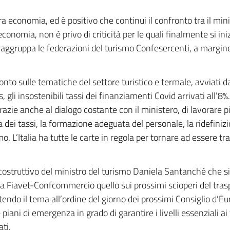
a economia, ed è positivo che continui il confronto tra il mini
economia, non è privo di criticità per le quali finalmente si in
aggruppa le federazioni del turismo Confesercenti, a margine 
fronto sulle tematiche del settore turistico e termale, avviati d
, gli insostenibili tassi dei finanziamenti Covid arrivati all’8
razie anche al dialogo costante con il ministero, di lavorare 
 dei tassi, la formazione adeguata del personale, la ridefinizi
o. L’Italia ha tutte le carte in regola per tornare ad essere tra
costruttivo del ministro del turismo Daniela Santanché che s
ti da Fiavet-Confcommercio quello sui prossimi scioperi del tr
tendo il tema all’ordine del giorno dei prossimi Consiglio d’
piani di emergenza in grado di garantire i livelli essenziali ai 
ti.