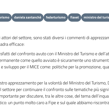
urismo
daniela santanchè
federturismo
fiavet
ministro del tur
li attori del settore, sono stati diversi i commenti di apprezza
adra efficace:
sfatti del confronto avuto con il Ministro del Turismo e dell’a
ermanente come quello avviato è sicuramente uno strumento c
e sviluppo per il MICE come: politiche per la promozione, qua
tro apprezzamento per la volontà del Ministro del Turismo, Da
l settore per continuare il confronto sulle tematiche più signif
mportante per discutere, tra le altre cose, del tema dell’inqu
stico: un punto molto caro a Fipe e sul quale abbiamo riscon