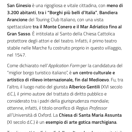
San Ginesio
è una rigogliosa e vitale cittadina, con
meno di
3.200 abitanti
,
tra i “Borghi più belli d’Italia”
,
Bandiera
Arancione
del Touring Club Italiano, con una vista
spettacolare
tra il Monte Conero e il Mar Adriatico fino al
Gran Sasso
. È intitolata al Santo della Chiesa Cattolica
protettore degli attori e del teatro. Infatti, il primo teatro
stabile nelle Marche fu costruito proprio in questo villaggio,
nel 1547.
Come dichiarato nell’
Application Form
per la candidatura del
“miglior borgo turistico italiano”, è
un centro culturale e
artistico di rilievo internazionale, fin dal Medioevo
. Fu, tra
l’altro, il luogo natio del giurista
Alberico Gentili
(XVI secolo
d.C.), il primo autore del trattato di diritto pubblico e
considerato tra i padri della giurisprudenza mondiale;
ottenne, infatti, il titolo onorifico di
Regius Professor
all’Università di Oxford. La
Chiesa di Santa Maria Assunta
(XI secolo d.C.) è un
esempio di arte gotica marchigiana
.