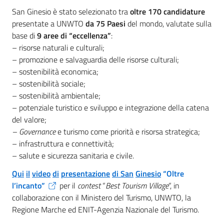
San Ginesio è stato selezionato tra
oltre 170 candidature
presentate a UNWTO
da 75 Paesi
del mondo, valutate sulla
base di
9 aree di “eccellenza”
:
– risorse naturali e culturali;
– promozione e salvaguardia delle risorse culturali;
– sostenibilità economica;
– sostenibilità sociale;
– sostenibilità ambientale;
– potenziale turistico e sviluppo e integrazione della catena
del valore;
– Governance
e turismo come priorità e risorsa strategica;
– infrastruttura e connettività;
– salute e sicurezza sanitaria e civile.
Qui
il
video
di
presentazione
di San
Ginesio
“Oltre
l’incanto”
per il
contest
“
Best Tourism Village
“, in
collaborazione con il Ministero del Turismo, UNWTO, la
Regione Marche ed ENIT-Agenzia Nazionale del Turismo.