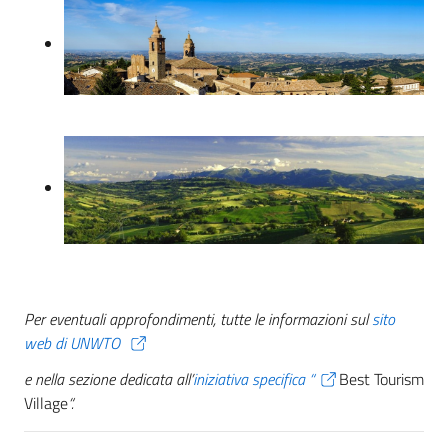
Per eventuali approfondimenti, tutte le informazioni sul
sito
web di UNWTO
e nella sezione dedicata all’
iniziativa specifica “
Best Tourism
Village
“.