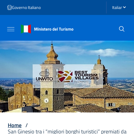
Vai ai contenuti
Seleziona li
Governo Italiano
Vai al menu di navigazione
Vai al footer
Attiva / disattiva la navigazione
Home
/
San Ginesio tra i “migliori borghi turistici” premiati da