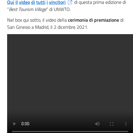
Qui
il
video
di
tutti
i
vincitori
di questa prima edizione di
“
Best Tourism Village
” di UNWTO.
Nel box qui sotto, il video della
cerimonia di premiazione
di
San Ginesio a Madrid, il 2 dicembre 2021.