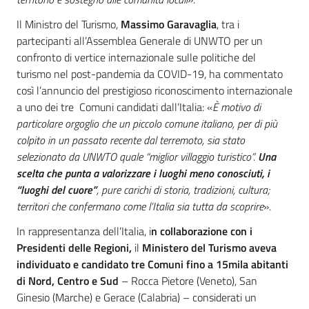
Il Ministro del Turismo,
Massimo Garavaglia
, tra i
partecipanti all’Assemblea Generale di UNWTO per un
confronto di vertice internazionale sulle politiche del
turismo nel post-pandemia da COVID-19, ha commentato
così l’annuncio del prestigioso riconoscimento internazionale
a uno dei tre Comuni candidati dall’Italia: «
È motivo di
particolare orgoglio
che un piccolo comune italiano,
per di più
colpito in un passato recente dal terremoto, sia stato
selezionato da UNWTO quale “miglior villaggio turistico”.
Una
scelta
che punta a valorizzare i luoghi meno conosciuti, i
“luoghi del cuore”
, pure carichi di storia, tradizioni, cultura
;
territori che confermano come l’Italia sia tutta da scoprire
».
In rappresentanza dell’Italia, i
n collaborazione con i
Presidenti delle Regioni,
il
Ministero del Turismo
aveva
individuato e candidato tre Comuni
fino a 15mila abitanti
di Nord, Centro e Sud
– Rocca Pietore (Veneto), San
Ginesio (Marche) e Gerace (Calabria) – considerati un