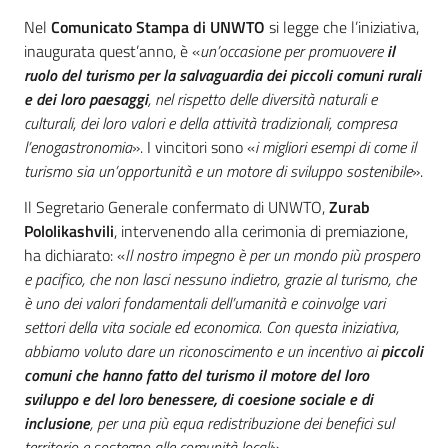
Nel
Comunicato Stampa di UNWTO
si legge che l’iniziativa,
inaugurata quest’anno, è «
un’occasione per promuovere
il
ruolo del turismo per la salvaguardia dei piccoli comuni rurali
e dei loro paesaggi
, nel rispetto delle diversità naturali e
culturali, dei loro valori e della attività tradizionali, compresa
l’enogastronomia
». I vincitori sono «
i migliori esempi di come il
turismo sia un’opportunità e un motore di sviluppo sostenibile
».
Il Segretario Generale confermato di UNWTO,
Zurab
Pololikashvili
, intervenendo alla cerimonia di premiazione,
ha dichiarato: «
Il nostro impegno è per un mondo più prospero
e pacifico, che non lasci nessuno indietro, grazie al turismo, che
è uno dei valori fondamentali dell’umanità e coinvolge vari
settori della vita sociale ed economica. Con questa iniziativa,
abbiamo voluto dare un riconoscimento e un incentivo ai
piccoli
comuni che hanno fatto del turismo il motore del loro
sviluppo e del loro benessere, di coesione sociale e di
inclusione
, per una più equa redistribuzione dei benefici sul
territorio e sostegno alle comunità locali
».