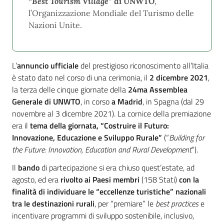
“
Best Tourism Village
” di UNWTO
,
l’Organizzazione Mondiale del Turismo delle
Nazioni Unite.
L’
annuncio ufficiale
del prestigioso riconoscimento all’Italia
è stato dato nel corso di una cerimonia, il
2 dicembre 2021
,
la terza delle cinque giornate della
24ma Assemblea
Generale di UNWTO
, in corso
a Madrid
, in Spagna (dal 29
novembre al 3 dicembre 2021). La cornice della premiazione
era il
tema della giornata, “Costruire il Futuro:
Innovazione, Educazione e Sviluppo Rurale”
(“
Building for
the Future: Innovation, Education and Rural Development
”).
Il
bando
di partecipazione si era chiuso quest’estate, ad
agosto, ed era
rivolto ai Paesi membri
(158 Stati)
con la
finalità di individuare
le “eccellenze turistiche” nazionali
tra le destinazioni rurali
, per “premiare” le
best practices
e
incentivare programmi di sviluppo sostenibile, inclusivo,