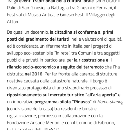
Tra gli
eventi tradizionali della cultura locale
, sono citati: il
Palio di San Ginesio, la Battaglia tra Ginesini e Fermani, il
Festival di Musica Antica, e Ginesio Fest-Il Villaggio degli
Attori.
Da quasi un decennio,
la cittadina si conferma
ai primi
posti del gradimento dei turisti
, nelle valutazioni di qualità,
ed è considerata un riferimento in Italia per i progetti di
sviluppo eco-sostenibile “in rete”, tra Comuni e tra soggetti
pubblici e privati, in particolare, per
la ricostruzione e il
rilancio socio-economico a seguito del terremoto
che l’ha
distrutta
nel 2016
. Per far fronte alla carenza di strutture
ricettive causata dalla catastrofe naturale, il borgo è
diventato protagonista di uno straordinario processo di
riposizionamento sul mercato turistico “all’aria aperta”
e
un innovativo
programma-pilota
“Rinasco”
di
Home-sharing
(condivisione della casa) tra residenti e turisti e
digitalizzazione, promosso in collaborazione con la
Fondazione Aristide Merloni e con il Comune di Fabriano,
Città Creativa dell’UNESCO.