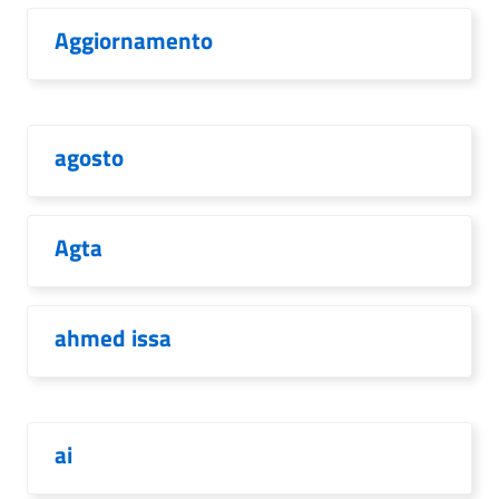
Aggiornamento
agosto
Agta
ahmed issa
ai