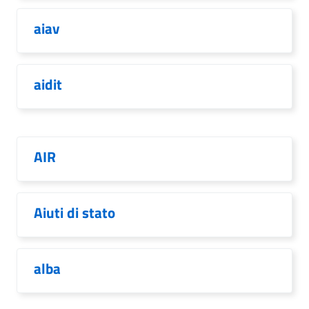
aiav
aidit
AIR
Aiuti di stato
alba