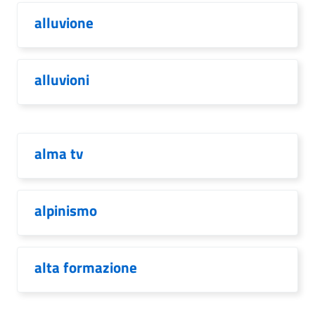
alluvione
alluvioni
alma tv
alpinismo
alta formazione