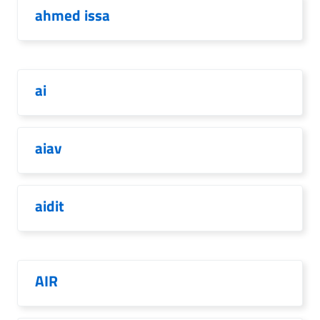
ahmed issa
ai
aiav
aidit
AIR