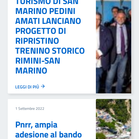
TURISMO DI SAN
MARINO PEDINI
AMATI LANCIANO
PROGETTO DI
RIPRISTINO
TRENINO STORICO
RIMINI-SAN
MARINO
LEGGI DI PIÙ
1 Settembre 2022
Pnrr, ampia
adesione al bando