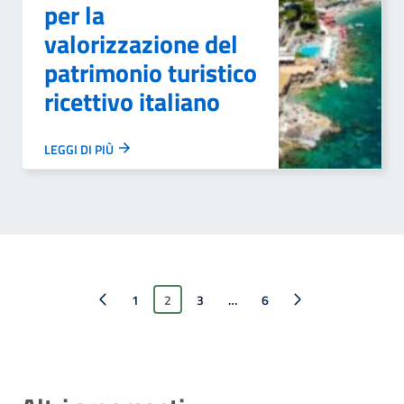
per la
valorizzazione del
patrimonio turistico
ricettivo italiano
LEGGI DI PIÙ
Pagina precedente
1
2
3
…
Pagina successiva
6