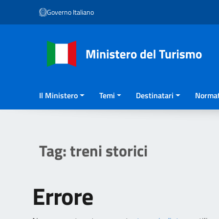
Vai ai contenuti
Governo Italiano
Vai al menu di navigazione
Vai al footer
Il Ministero
Temi
Destinatari
Normat
Tag:
treni storici
Errore